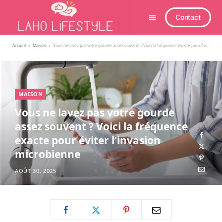
Contact
Accueil
»
Maison
»
Vous ne lavez pas votre gourde assez souvent ? Voici la fréquence exacte pour éviter l’invasion microbienne
MAISON
Vous ne lavez pas votre gourde
assez souvent ? Voici la fréquence
exacte pour éviter l’invasion
microbienne
AOÛT 30, 2025