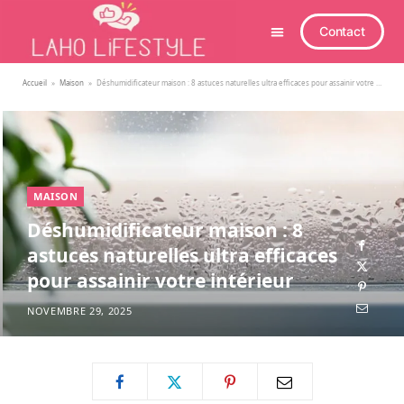
Contact
Accueil
»
Maison
»
Déshumidificateur maison : 8 astuces naturelles ultra efficaces pour assainir votre intérieur
MAISON
Déshumidificateur maison : 8
astuces naturelles ultra efficaces
pour assainir votre intérieur
NOVEMBRE 29, 2025