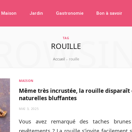
Maison
Jardin
Gastronomie
Bon à savoir
ROWSI
TAG
ROUILLE
Accueil
rouille
»
MAISON
Même très incrustée, la rouille disparaît
naturelles bluffantes
MAI 3, 2025
Vous avez remarqué des taches brunes 
revêtements ? La rouille s’invite facilement s