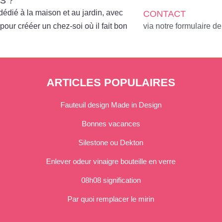
S ?
édié à la maison et au jardin, avec
CONTACT
pour crééer un chez-soi où il fait bon
via notre formulaire de
ARTICLES POPULAIRES
Fauteuil design Made in Design
Bonnes vacances
Silestone ou Dekton
Enlever odeur vinaigre bouteille en verre
08h08 signification
Par quoi remplacer le mirin