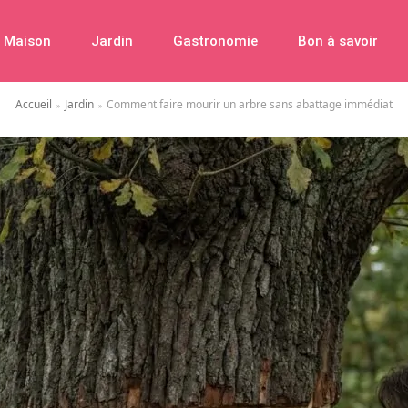
Maison
Jardin
Gastronomie
Bon à savoir
Accueil
Jardin
Comment faire mourir un arbre sans abattage immédiat
»
»