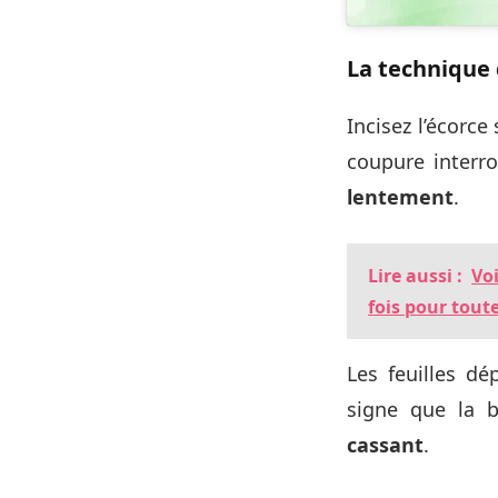
La technique 
Incisez l’écorc
coupure interr
lentement
.
Lire aussi :
Vo
fois pour toute
Les feuilles dé
signe que la b
cassant
.