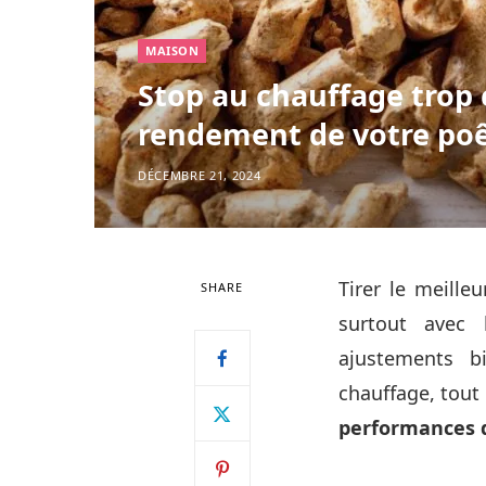
MAISON
Stop au chauffage trop c
rendement de votre poêl
DÉCEMBRE 21, 2024
Tirer le meille
SHARE
surtout avec 
ajustements b
chauffage, tou
performances d