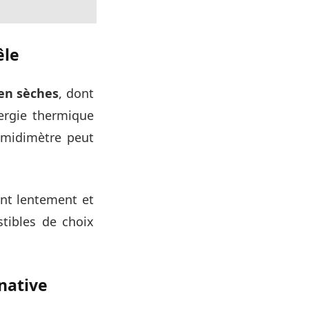
êle
ien sèches
, dont
ergie thermique
umidimètre peut
ent lentement et
tibles de choix
native