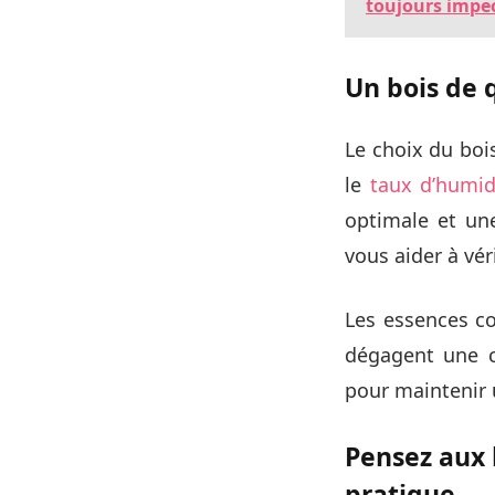
toujours impe
Un bois de q
Le choix du boi
le
taux d’humid
optimale et un
vous aider à véri
Les essences co
dégagent une c
pour maintenir 
Pensez aux 
pratique