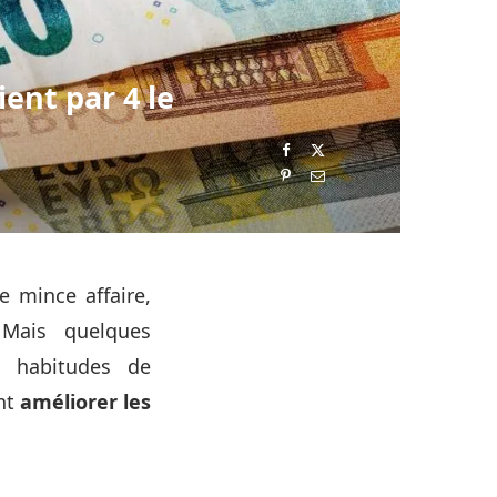
ent par 4 le
e mince affaire,
 Mais quelques
s habitudes de
nt
améliorer les