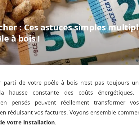
her : Ces astuces simples multipli
e à bois !
ur parti de votre poêle à bois n’est pas toujours un
la hausse constante des coûts énergétiques.
ien pensés peuvent réellement transformer vo
t en réduisant vos factures. Voyons ensemble comme
e votre installation
.