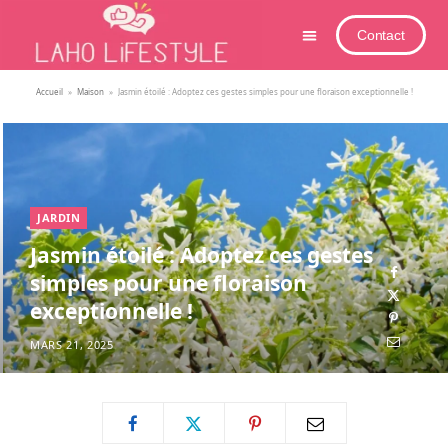
Contact
Accueil
»
Maison
»
Jasmin étoilé : Adoptez ces gestes simples pour une floraison exceptionnelle !
JARDIN
Jasmin étoilé : Adoptez ces gestes
simples pour une floraison
exceptionnelle !
MARS 21, 2025