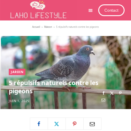
Contact
Accueil
»
Maison
»
5 répulsifs naturels contre les pigeons
JARDIN
5 répulsifs naturels contre les
pigeons
JUIN 1, 2025